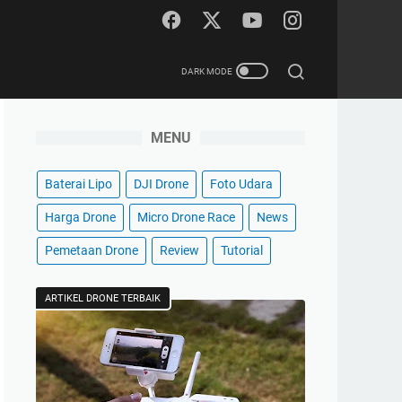
MENU
Baterai Lipo
DJI Drone
Foto Udara
Harga Drone
Micro Drone Race
News
Pemetaan Drone
Review
Tutorial
ARTIKEL DRONE TERBAIK