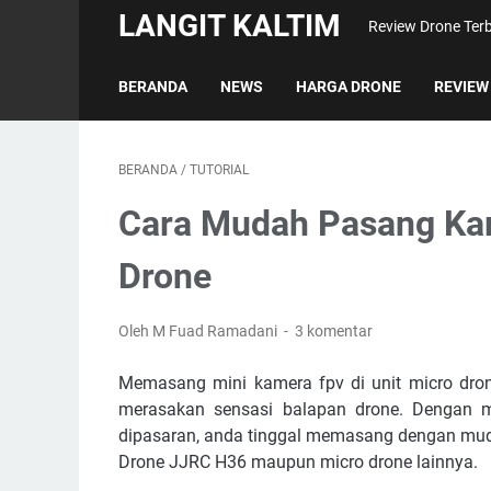
LANGIT KALTIM
Review Drone Terb
BERANDA
NEWS
HARGA DRONE
REVIEW
BERANDA
/
TUTORIAL
Cara Mudah Pasang Kam
Drone
Oleh M Fuad Ramadani
3 komentar
Memasang mini kamera fpv di unit micro dron
merasakan sensasi balapan drone. Dengan 
dipasaran, anda tinggal memasang dengan muda
Drone JJRC H36 maupun micro drone lainnya.