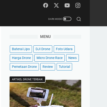
MENU
Baterai Lipo
DJI Drone
Foto Udara
Harga Drone
Micro Drone Race
News
Pemetaan Drone
Review
Tutorial
ARTIKEL DRONE TERBAIK