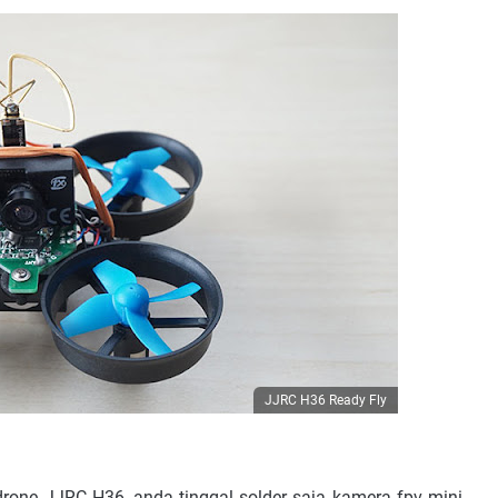
JJRC H36 Ready Fly
one JJRC H36, anda tinggal solder saja kamera fpv mini