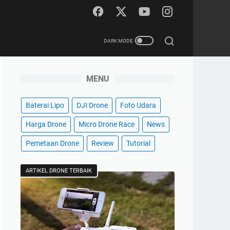
MENU
Baterai Lipo
DJI Drone
Foto Udara
Harga Drone
Micro Drone Race
News
Pemetaan Drone
Review
Tutorial
ARTIKEL DRONE TERBAIK