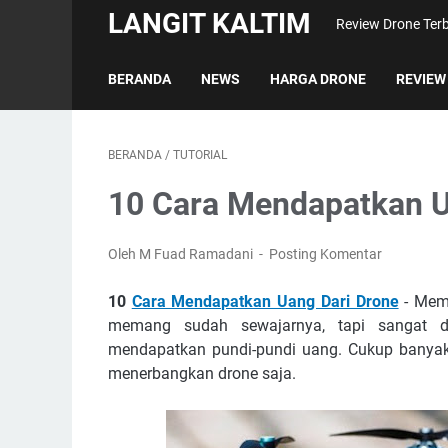
LANGIT KALTIM
Review Drone Terb
BERANDA
NEWS
HARGA DRONE
REVIEW
BERANDA
/
TUTORIAL
10 Cara Mendapatkan U
Oleh M Fuad Ramadani
Posting Komentar
10
Cara Mendapatkan Uang Dari Drone
- Memi
memang sudah sewajarnya, tapi sangat di
mendapatkan pundi-pundi uang. Cukup banya
menerbangkan drone saja.