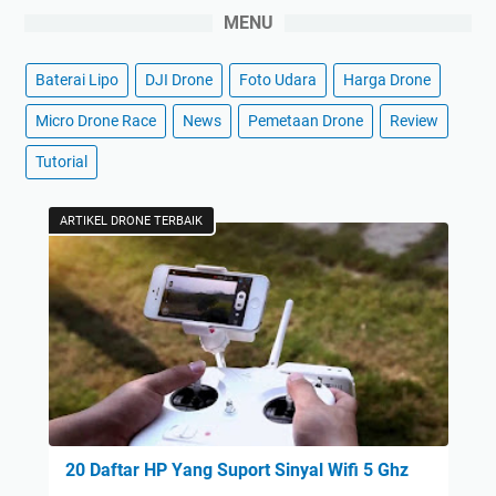
MENU
Baterai Lipo
DJI Drone
Foto Udara
Harga Drone
Micro Drone Race
News
Pemetaan Drone
Review
Tutorial
ARTIKEL DRONE TERBAIK
20 Daftar HP Yang Suport Sinyal Wifi 5 Ghz