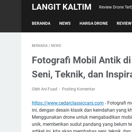
LANGIT KALTIM
Review Drone Terb
BERANDA
NEWS
HARGA DRONE
REVIEW
BERANDA
/
NEWS
Fotografi Mobil Antik d
Seni, Teknik, dan Inspir
Oleh Ani Fuad
Posting Komentar
https://www.cedarclassiccars.com
- Fotografi mo
ini, dengan desain klasik dan keindahan yang k
Menggunakan drone untuk mengabadikan mobil-m
unik, memberikan sudut pandang yang belum te
artikel ini, kita akan membahas seni, teknik, d