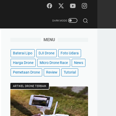
MENU
Baterai Lipo
DJI Drone
Foto Udara
Harga Drone
Micro Drone Race
News
Pemetaan Drone
Review
Tutorial
ARTIKEL DRONE TERBAIK