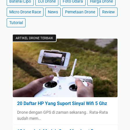
Baterai Lipo
DJI Drone
Foto Udara
Harga Drone
Micro Drone Race
News
Pemetaan Drone
Review
Tutorial
ARTIKEL DRONE TERBAIK
20 Daftar HP Yang Suport Sinyal Wifi 5 Ghz
Drone dengan GPS di zaman sekarang.. Rata-Rata
sudah mem…