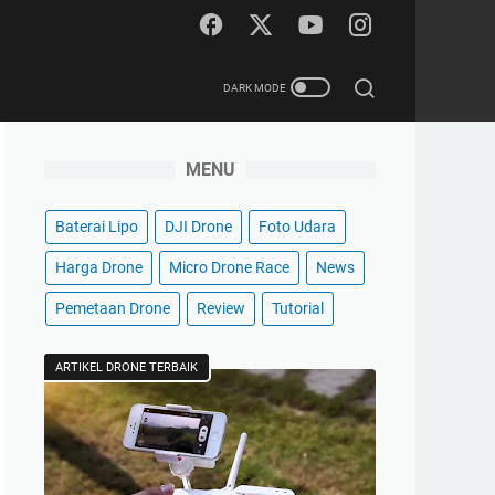
MENU
Baterai Lipo
DJI Drone
Foto Udara
Harga Drone
Micro Drone Race
News
Pemetaan Drone
Review
Tutorial
ARTIKEL DRONE TERBAIK