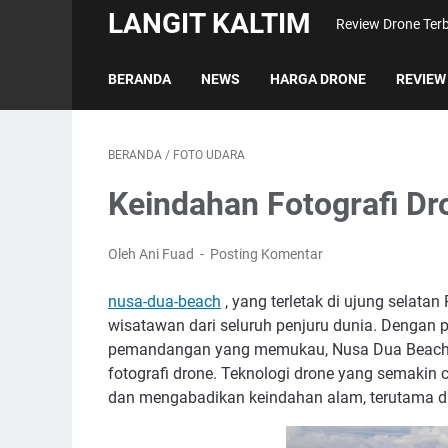
LANGIT KALTIM
Review Drone Terb
BERANDA
NEWS
HARGA DRONE
REVIEW
BERANDA
/
FOTO UDARA
Keindahan Fotografi Dr
Oleh Ani Fuad
Posting Komentar
nusa-dua-beach
, yang terletak di ujung selatan
wisatawan dari seluruh penjuru dunia. Dengan pan
pemandangan yang memukau, Nusa Dua Beach men
fotografi drone. Teknologi drone yang semakin
dan mengabadikan keindahan alam, terutama di 