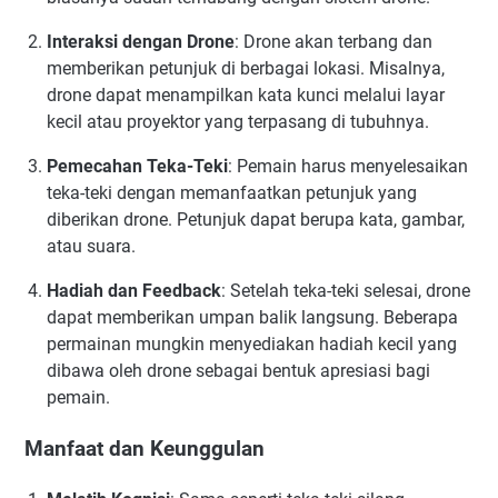
Interaksi dengan Drone
: Drone akan terbang dan
memberikan petunjuk di berbagai lokasi. Misalnya,
drone dapat menampilkan kata kunci melalui layar
kecil atau proyektor yang terpasang di tubuhnya.
Pemecahan Teka-Teki
: Pemain harus menyelesaikan
teka-teki dengan memanfaatkan petunjuk yang
diberikan drone. Petunjuk dapat berupa kata, gambar,
atau suara.
Hadiah dan Feedback
: Setelah teka-teki selesai, drone
dapat memberikan umpan balik langsung. Beberapa
permainan mungkin menyediakan hadiah kecil yang
dibawa oleh drone sebagai bentuk apresiasi bagi
pemain.
Manfaat dan Keunggulan