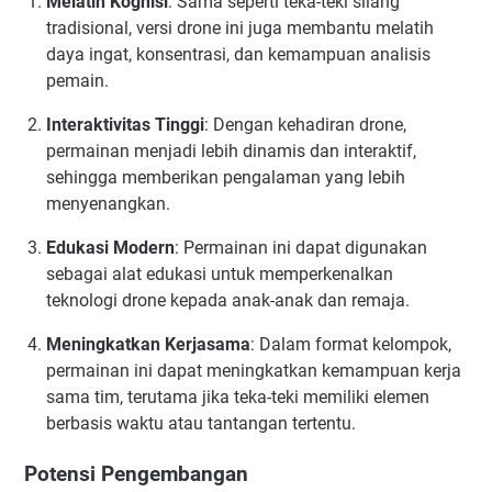
Melatih Kognisi
: Sama seperti teka-teki silang
tradisional, versi drone ini juga membantu melatih
daya ingat, konsentrasi, dan kemampuan analisis
pemain.
Interaktivitas Tinggi
: Dengan kehadiran drone,
permainan menjadi lebih dinamis dan interaktif,
sehingga memberikan pengalaman yang lebih
menyenangkan.
Edukasi Modern
: Permainan ini dapat digunakan
sebagai alat edukasi untuk memperkenalkan
teknologi drone kepada anak-anak dan remaja.
Meningkatkan Kerjasama
: Dalam format kelompok,
permainan ini dapat meningkatkan kemampuan kerja
sama tim, terutama jika teka-teki memiliki elemen
berbasis waktu atau tantangan tertentu.
Potensi Pengembangan