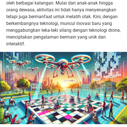
oleh berbagai kalangan. Mulai dari anak-anak hingga
orang dewasa, aktivitas ini tidak hanya menyenangkan
tetapi juga bermanfaat untuk melatih otak. Kini, dengan
berkembangnya teknologi, muncul inovasi baru yang
menggabungkan teka-teki silang dengan teknologi drone,
menciptakan pengalaman bermain yang unik dan
interaktif.