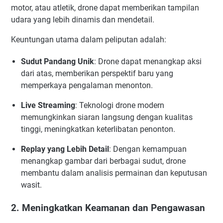
motor, atau atletik, drone dapat memberikan tampilan
udara yang lebih dinamis dan mendetail.
Keuntungan utama dalam peliputan adalah:
Sudut Pandang Unik
: Drone dapat menangkap aksi
dari atas, memberikan perspektif baru yang
memperkaya pengalaman menonton.
Live Streaming
: Teknologi drone modern
memungkinkan siaran langsung dengan kualitas
tinggi, meningkatkan keterlibatan penonton.
Replay yang Lebih Detail
: Dengan kemampuan
menangkap gambar dari berbagai sudut, drone
membantu dalam analisis permainan dan keputusan
wasit.
2.
Meningkatkan Keamanan dan Pengawasan