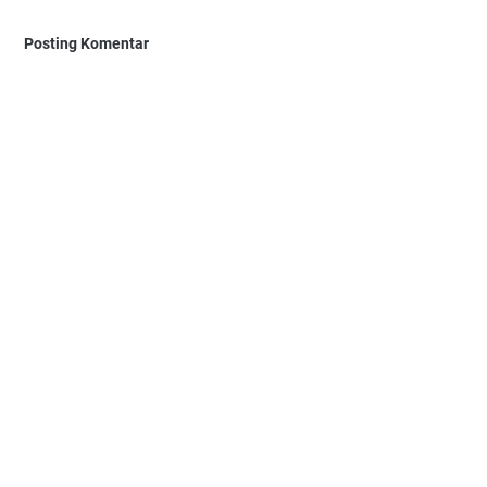
Posting Komentar