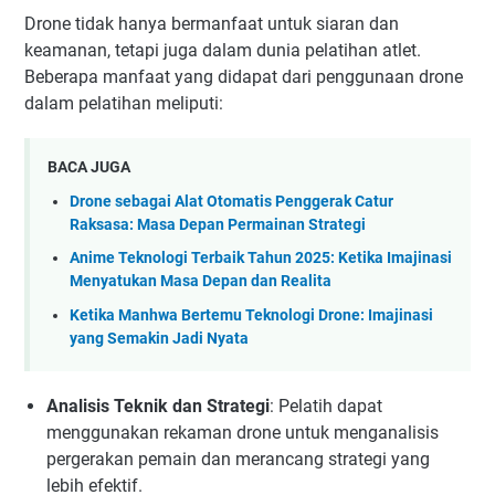
Drone tidak hanya bermanfaat untuk siaran dan
keamanan, tetapi juga dalam dunia pelatihan atlet.
Beberapa manfaat yang didapat dari penggunaan drone
dalam pelatihan meliputi:
BACA JUGA
Drone sebagai Alat Otomatis Penggerak Catur
Raksasa: Masa Depan Permainan Strategi
Anime Teknologi Terbaik Tahun 2025: Ketika Imajinasi
Menyatukan Masa Depan dan Realita
Ketika Manhwa Bertemu Teknologi Drone: Imajinasi
yang Semakin Jadi Nyata
Analisis Teknik dan Strategi
: Pelatih dapat
menggunakan rekaman drone untuk menganalisis
pergerakan pemain dan merancang strategi yang
lebih efektif.