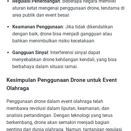
Regulasi Penerbangan
: Beberapa negara memiliki
aturan ketat mengenai penggunaan drone, terutama di
area publik dan event besar.
Keamanan Penggunaan
: Jika tidak dikendalikan
dengan baik, drone bisa menjadi gangguan atau
bahkan menimbulkan risiko kecelakaan.
Gangguan Sinyal
: Interferensi sinyal dapat
menyebabkan drone kehilangan kendali, yang bisa
berbahaya dalam situasi ramai.
Kesimpulan
Penggunaan Drone untuk Event
Olahraga
Penggunaan drone dalam event olahraga telah
membawa revolusi dalam liputan, keamanan, dan
analisis pertandingan. Dengan teknologi yang terus
berkembang, drone akan semakin menjadi bagian
penting dari dunia olahraga. Namun, tantangan regulasi