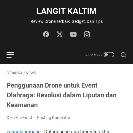
LANGIT KALTIM
Review Drone Terbaik, Gedget, Dan Tips
BERANDA
/
NEWS
Penggunaan Drone untuk Event
Olahraga: Revolusi dalam Liputan dan
Keamanan
Oleh Ani Fuad
Posting Komentar
zonaolahraga.id
- Dalam beberapa tahun terakhir,