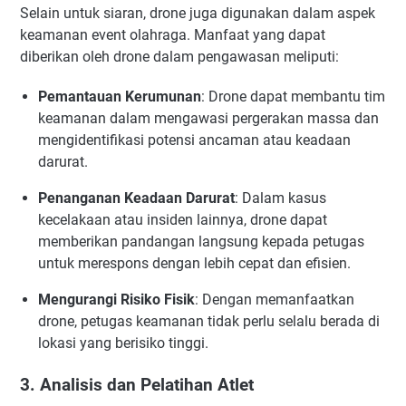
Selain untuk siaran, drone juga digunakan dalam aspek
keamanan event olahraga. Manfaat yang dapat
diberikan oleh drone dalam pengawasan meliputi:
Pemantauan Kerumunan
: Drone dapat membantu tim
keamanan dalam mengawasi pergerakan massa dan
mengidentifikasi potensi ancaman atau keadaan
darurat.
Penanganan Keadaan Darurat
: Dalam kasus
kecelakaan atau insiden lainnya, drone dapat
memberikan pandangan langsung kepada petugas
untuk merespons dengan lebih cepat dan efisien.
Mengurangi Risiko Fisik
: Dengan memanfaatkan
drone, petugas keamanan tidak perlu selalu berada di
lokasi yang berisiko tinggi.
3.
Analisis dan Pelatihan Atlet