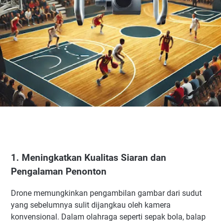
1.
Meningkatkan Kualitas Siaran dan
Pengalaman Penonton
Drone memungkinkan pengambilan gambar dari sudut
yang sebelumnya sulit dijangkau oleh kamera
konvensional. Dalam olahraga seperti sepak bola, balap