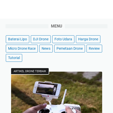
MENU
Baterai Lipo
DJI Drone
Foto Udara
Harga Drone
Micro Drone Race
News
Pemetaan Drone
Review
Tutorial
ARTIKEL DRONE TERBAIK