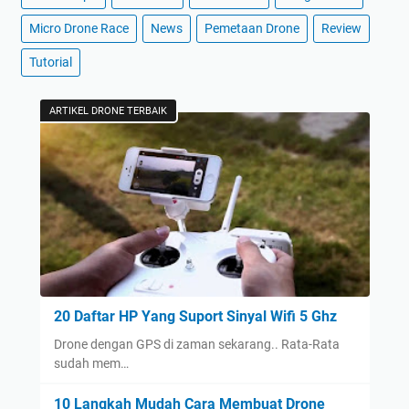
Micro Drone Race
News
Pemetaan Drone
Review
Tutorial
ARTIKEL DRONE TERBAIK
20 Daftar HP Yang Suport Sinyal Wifi 5 Ghz
Drone dengan GPS di zaman sekarang.. Rata-Rata
sudah mem…
10 Langkah Mudah Cara Membuat Drone