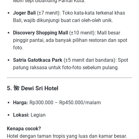
lebih sepi dibanding Pantai Kuta.
Joger Bali
(±7 menit): Toko kata-kata terkenal khas
Bali, wajib dikunjungi buat cari oleh-oleh unik.
Discovery Shopping Mall
(±10 menit): Mall besar
pinggir pantai, ada banyak pilihan restoran dan spot
foto.
Satria Gatotkaca Park
(±5 menit dari bandara): Spot
patung raksasa untuk foto-foto sebelum pulang.
5. 🌺
Dewi Sri Hotel
Harga:
Rp300.000 – Rp450.000/malam
Lokasi:
Legian
Kenapa cocok?
Hotel dengan taman tropis yang luas dan kamar besar.