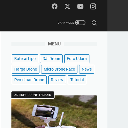
MENU
Baterai Lipo
DJI Drone
Foto Udara
Harga Drone
Micro Drone Race
News
Pemetaan Drone
Review
Tutorial
ARTIKEL DRONE TERBAIK