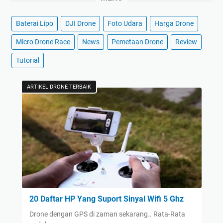
Baterai Lipo
DJI Drone
Foto Udara
Harga Drone
Micro Drone Race
News
Pemetaan Drone
Review
Tutorial
ARTIKEL DRONE TERBAIK
20 Daftar HP Yang Suport Sinyal Wifi 5 Ghz
Drone dengan GPS di zaman sekarang.. Rata-Rata