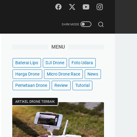
MENU
Baterai Lipo
DJI Drone
Foto Udara
Harga Drone
Micro Drone Race
News
Pemetaan Drone
Review
Tutorial
ARTIKEL DRONE TERBAIK