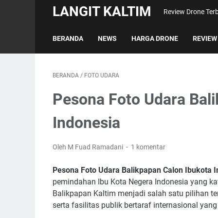
LANGIT KALTIM
Review Drone Terb
BERANDA
NEWS
HARGA DRONE
REVIEW
BERANDA
/
FOTO UDARA
Pesona Foto Udara Bali
Indonesia
Oleh M Fuad Ramadani
1 komentar
Pesona Foto Udara Balikpapan Calon Ibukota 
pemindahan Ibu Kota Negera Indonesia yang ka
Balikpapan Kaltim menjadi salah satu pilihan te
serta fasilitas publik bertaraf internasional ya