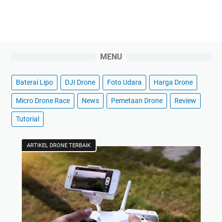
MENU
Baterai Lipo
DJI Drone
Foto Udara
Harga Drone
Micro Drone Race
News
Pemetaan Drone
Review
Tutorial
ARTIKEL DRONE TERBAIK